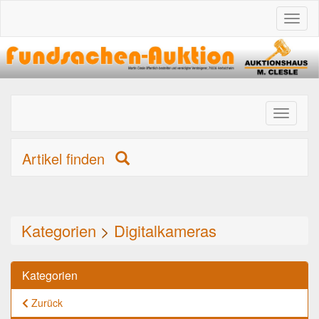
Toggl
naviga
Toggle
primary
navigati
Artikel finden
Kategorien
>
Digitalkameras
Kategorien
Zurück